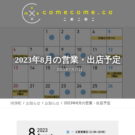
コ
ナ
ン
ビ
テ
ゲ
ン
ー
ツ
シ
へ
ョ
ス
ン
キ
に
ッ
移
プ
動
2023年8月の営業・出店予定
最
2023年7月27日
終
更
新
日
時
:
HOME
お知らせ
お知らせ
2023年8月の営業・出店予定