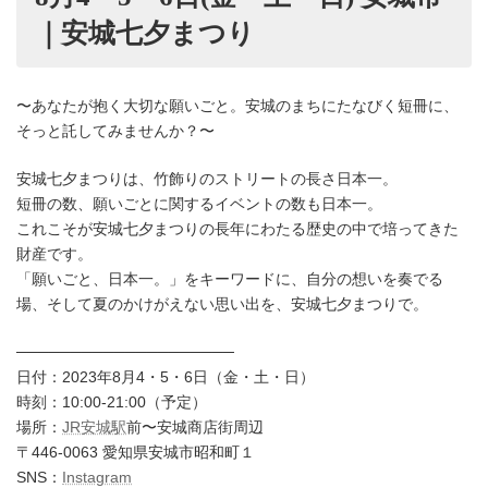
｜安城七夕まつり
〜あなたが抱く大切な願いごと。安城のまちにたなびく短冊に、
そっと託してみませんか？〜
安城七夕まつりは、竹飾りのストリートの長さ日本一。
短冊の数、願いごとに関するイベントの数も日本一。
これこそが安城七夕まつりの長年にわたる歴史の中で培ってきた
財産です。
「願いごと、日本一。」をキーワードに、自分の想いを奏でる
場、そして夏のかけがえない思い出を、安城七夕まつりで。
────────────────────
日付：2023年8月4・5・6日（金・土・日）
時刻：10:00-21:00（予定）
場所：
JR安城駅
前〜安城商店街周辺
〒446-0063 愛知県安城市昭和町１
SNS：
Instagram