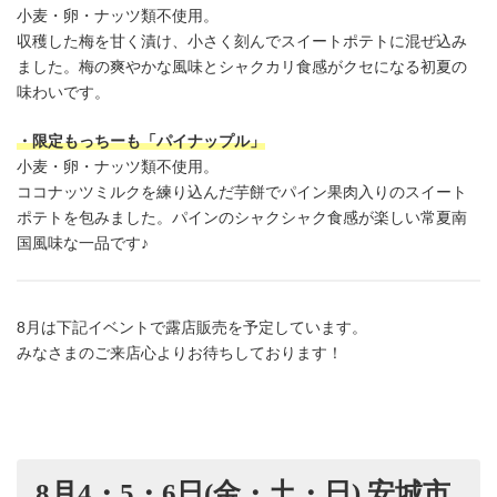
小麦・卵・ナッツ類不使用。
収穫した梅を甘く漬け、小さく刻んでスイートポテトに混ぜ込み
ました。梅の爽やかな風味とシャクカリ食感がクセになる初夏の
味わいです。
・限定もっちーも「パイナップル」
小麦・卵・ナッツ類不使用。
ココナッツミルクを練り込んだ芋餅でパイン果肉入りのスイート
ポテトを包みました。パインのシャクシャク食感が楽しい常夏南
国風味な一品です♪
8月は下記イベントで露店販売を予定しています。
みなさまのご来店心よりお待ちしております！
8月4・5・6日(金・土・日) 安城市