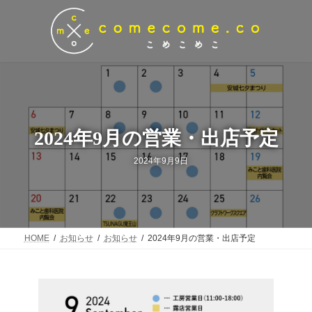
コ
ナ
ン
ビ
テ
ゲ
ン
ー
ツ
シ
へ
ョ
ス
ン
キ
に
ッ
移
プ
動
2024年9月の営業・出店予定
最
2024年9月9日
終
更
新
日
時
:
HOME
お知らせ
お知らせ
2024年9月の営業・出店予定